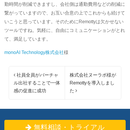
勤時間が削減できますし、会社側は通勤費用などの削減に
繋がっていますので、お互い合意の上でこれからも続けて
いこうと思っています。そのためにRemottyは欠かせない
ツールですね。気軽に、自由にコミュニケーションがとれ
て、満足しています。
monoAI Technology株式会社
様
投稿ナビゲーション
社員全員がバーチャ
株式会社ヌーラボ様が
ル出社することで一体
Remottyを導入しまし
感の促進に成功
た
無料相談・トライアル