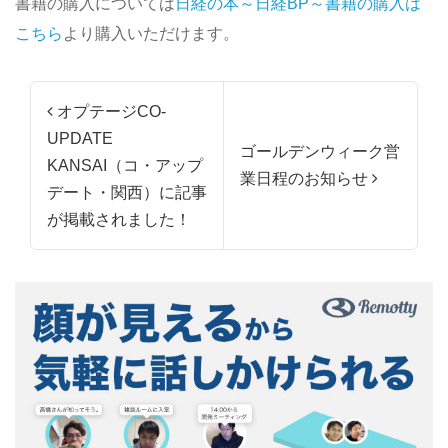
書籍の購入については
日経の本～日経BP～書籍の購入は
こちら
より購入いただけます。
投稿ナビゲーション
オプテージCO-
UPDATE
ゴールデンウィーク営
KANSAI（コ・アップ
業日程のお知らせ
デート・関西）に記事
が掲載されました！