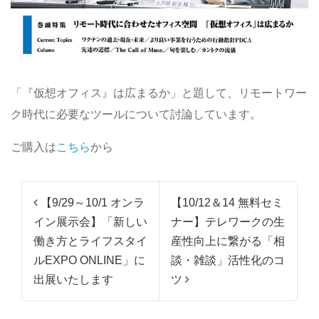
「『仮想オフィス』は広まるか」と題して、リモートワー
ク時代に必要なツールについて討論しています。
ご購入は
こちら
から
投稿ナビゲーション
【9/29～10/1 オンラ
【10/12＆14 無料セミ
イン展示会】「新しい
ナー】テレワークの生
働き方とライフスタイ
産性向上に繋がる「相
ルEXPO ONLINE」に
談・雑談」活性化のコ
出展いたします
ツ