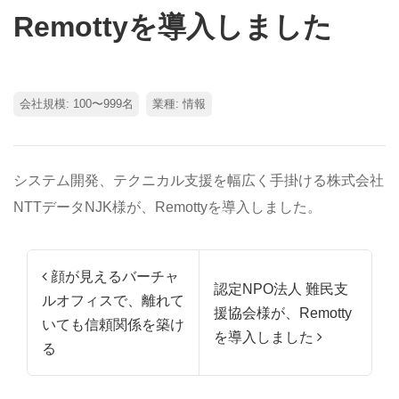
Remottyを導入しました
会社規模: 100〜999名
業種: 情報
システム開発、テクニカル支援を幅広く手掛ける株式会社
NTTデータNJK様が、Remottyを導入しました。
投稿ナビゲーション
顔が見えるバーチャ
認定NPO法人 難民支
ルオフィスで、離れて
援協会様が、Remotty
いても信頼関係を築け
を導入しました
る