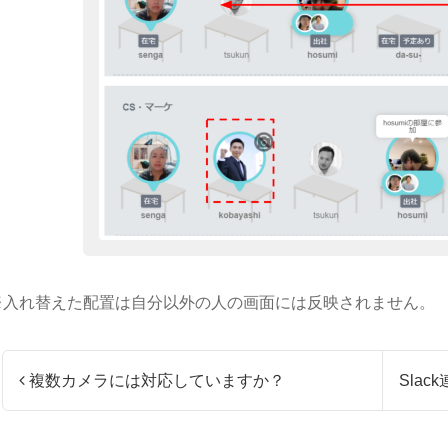
※入れ替えた配置は自分以外の人の画面には反映されません。
投稿ナビゲーション
複数カメラには対応していますか？
Slac