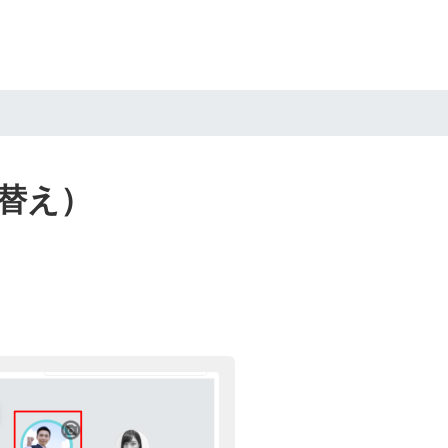
替え）
。